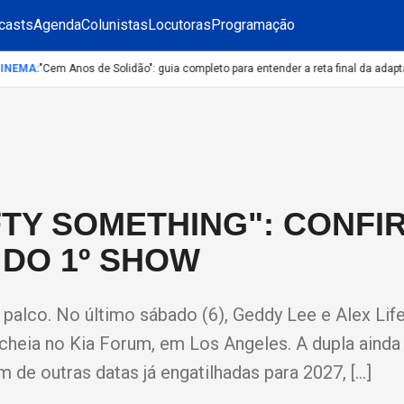
casts
Agenda
Colunistas
Locutoras
Programação
NEMA
:
"Cem Anos de Solidão": guia completo para entender a reta final da adaptaçã
IFTY SOMETHING": CONFI
DO 1º SHOW
 palco. No último sábado (6), Geddy Lee e Alex Li
a cheia no Kia Forum, em Los Angeles. A dupla aind
 de outras datas já engatilhadas para 2027, […]