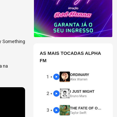
:
ty Something
AS MAIS TOCADAS ALPHA
FM
a na
ORDINARY
1
●
Alex Warren
I JUST MIGHT
2
●
Bruno Mars
THE FATE OF OPHELIA
3
●
Taylor Swift