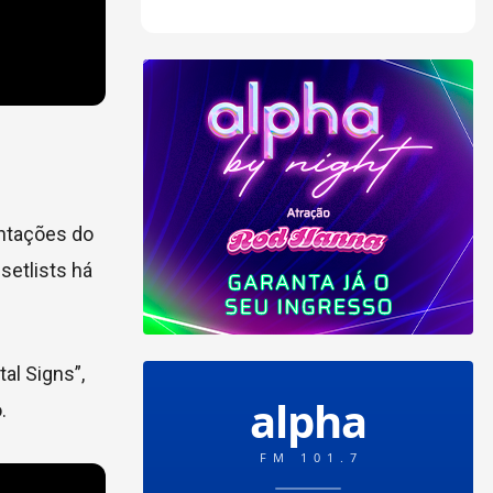
entações do
setlists há
al Signs”,
.