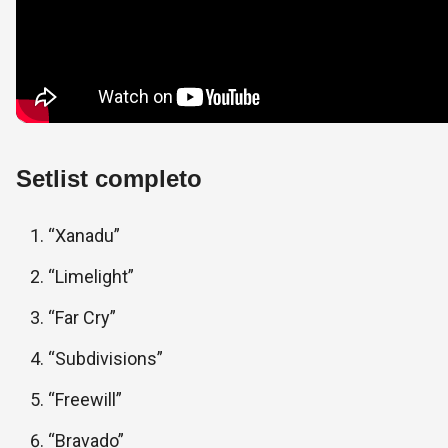
Setlist completo
“Xanadu”
“Limelight”
“Far Cry”
“Subdivisions”
“Freewill”
“Bravado”