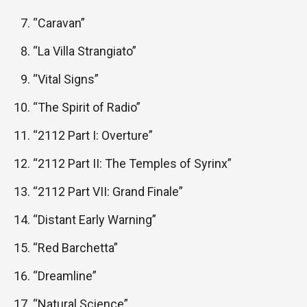
“Caravan”
“La Villa Strangiato”
“Vital Signs”
“The Spirit of Radio”
“2112 Part I: Overture”
“2112 Part II: The Temples of Syrinx”
“2112 Part VII: Grand Finale”
“Distant Early Warning”
“Red Barchetta”
“Dreamline”
“Natural Science”