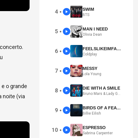
SWIM
4
●
BTS
MAN I NEED
5
●
Olivia Dean
 concerto.
FEELSLIKEIMFALLINGINLOVE
6
●
Coldplay
ou
MESSY
7
●
Lola Young
 e o grande
DIE WITH A SMILE
8
●
Bruno Mars & Lady Gaga
 noite (via
BIRDS OF A FEATHER
9
●
Billie Eilish
ESPRESSO
10
●
Sabrina Carpenter