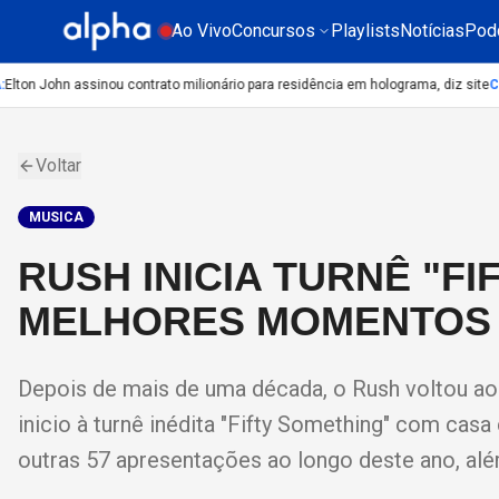
Ao Vivo
Concursos
Playlists
Notícias
Pod
lton John assinou contrato milionário para residência em holograma, diz site
CI
Voltar
MUSICA
RUSH INICIA TURNÊ "F
MELHORES MOMENTOS 
Depois de mais de uma década, o Rush voltou ao
inicio à turnê inédita "Fifty Something" com cas
outras 57 apresentações ao longo deste ano, além