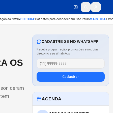
o da Netflix
CULTURA
:
Cat cafés para conhecer em São Paulo
MAIS LIDA
:
Elton J
CADASTRE-SE NO WHATSAPP
Receba programação, promoções e notícias
direto no seu WhatsApp
RA OS
Cadastrar
feson deram
a tem
AGENDA