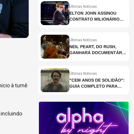
Últimas Notícias
ELTON JOHN ASSINOU
CONTRATO MILIONÁRIO
PARA RESIDÊNCIA EM
HOLOGRAMA, DIZ SITE
Últimas Notícias
NEIL PEART, DO RUSH,
GANHARÁ DOCUMENTÁRIO
INÉDITO COM
PARTICIPAÇÃO DE CHAD
SMITH, STEWART
Últimas Notícias
COPELAND E DANNY
"CEM ANOS DE SOLIDÃO":
CAREY
icio à turnê
GUIA COMPLETO PARA
ENTENDER A RETA FINAL
DA ADAPTAÇÃO DA
NETFLIX
 incluindo