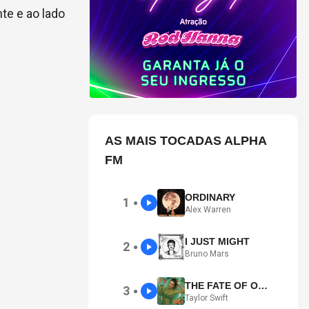
te e ao lado
AS MAIS TOCADAS ALPHA
FM
ORDINARY
1
●
Alex Warren
I JUST MIGHT
2
●
Bruno Mars
THE FATE OF OPHELIA
3
●
Taylor Swift