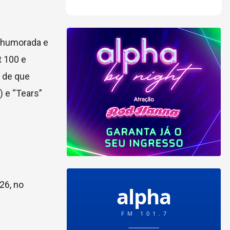
o humorada e
t 100 e
é de que
 e “Tears”
26, no