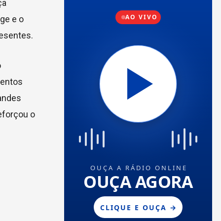
ça
age e o
esentes.
o
mentos
randes
eforçou o