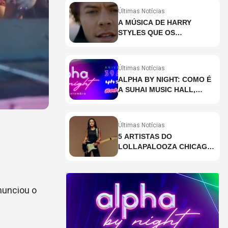
Últimas Notícias
A MÚSICA DE HARRY
STYLES QUE OS
BRASILEIROS MAIS ESTÃO
PESQUISANDO
Últimas Notícias
ALPHA BY NIGHT: COMO É
A SUHAI MUSIC HALL,
CASA DE EVENTOS DE
DESTAQUE EM SÃO
PAULO?
Últimas Notícias
5 ARTISTAS DO
LOLLAPALOOZA CHICAGO
QUE VOCÊ PRECISA
CONHECER
nunciou o