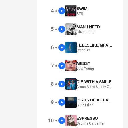
SWIM
4
●
BTS
MAN I NEED
5
●
Olivia Dean
FEELSLIKEIMFALLINGINLOVE
6
●
Coldplay
MESSY
7
●
Lola Young
DIE WITH A SMILE
8
●
Bruno Mars & Lady Gaga
BIRDS OF A FEATHER
9
●
Billie Eilish
ESPRESSO
10
●
Sabrina Carpenter