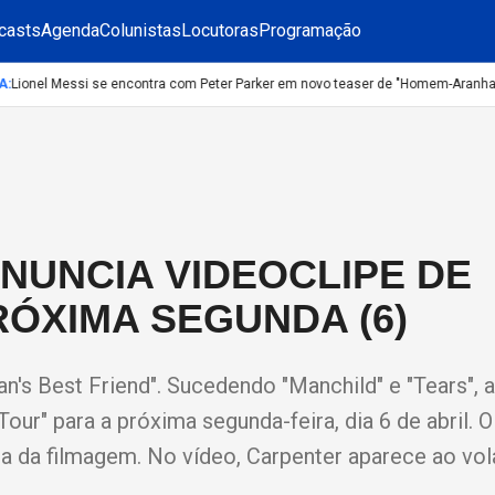
casts
Agenda
Colunistas
Locutoras
Programação
ionel Messi se encontra com Peter Parker em novo teaser de "Homem-Aranha: 
NUNCIA VIDEOCLIPE DE
RÓXIMA SEGUNDA (6)
n's Best Friend". Sucedendo "Manchild" e "Tears", 
ur" para a próxima segunda-feira, dia 6 de abril. O
a da filmagem. No vídeo, Carpenter aparece ao vol