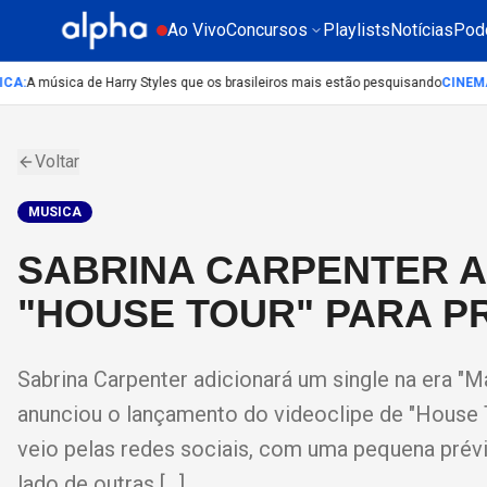
Ao Vivo
Concursos
Playlists
Notícias
Pod
A
:
A música de Harry Styles que os brasileiros mais estão pesquisando
CINEMA
:
L
Voltar
MUSICA
SABRINA CARPENTER A
"HOUSE TOUR" PARA P
Sabrina Carpenter adicionará um single na era "Ma
anunciou o lançamento do videoclipe de "House To
veio pelas redes sociais, com uma pequena prévi
lado de outras […]