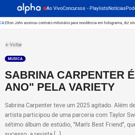
Ao Vivo
Concursos
Playlists
Notícias
Pod
:
Elton John assinou contrato milionário para residência em holograma, diz site
C
Voltar
MUSICA
SABRINA CARPENTER É 
ANO" PELA VARIETY
Sabrina Carpenter teve um 2025 agitado. Além de 
artista participou de uma parceria com Taylor Swi
sétimo álbum de estúdio, "Man's Best Friend", q
sucesso, a revista […]