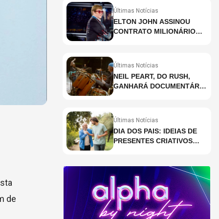
Últimas Notícias
ELTON JOHN ASSINOU
CONTRATO MILIONÁRIO
PARA RESIDÊNCIA EM
HOLOGRAMA, DIZ SITE
Últimas Notícias
NEIL PEART, DO RUSH,
GANHARÁ DOCUMENTÁRIO
INÉDITO COM
PARTICIPAÇÃO DE CHAD
SMITH, STEWART
Últimas Notícias
COPELAND E DANNY
DIA DOS PAIS: IDEIAS DE
CAREY
PRESENTES CRIATIVOS
PARA SURPREENDER NA
DATA
ista
um de