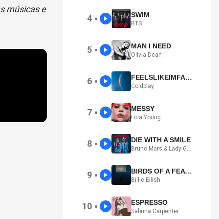
as músicas e
SWIM
4
●
BTS
MAN I NEED
5
●
Olivia Dean
FEELSLIKEIMFALLINGINLOVE
6
●
Coldplay
MESSY
7
●
Lola Young
DIE WITH A SMILE
8
●
Bruno Mars & Lady Gaga
BIRDS OF A FEATHER
9
●
Billie Eilish
ESPRESSO
10
●
Sabrina Carpenter