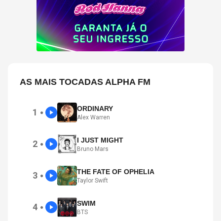
AS MAIS TOCADAS ALPHA FM
ORDINARY
1
●
Alex Warren
I JUST MIGHT
2
●
Bruno Mars
THE FATE OF OPHELIA
3
●
Taylor Swift
SWIM
4
●
BTS