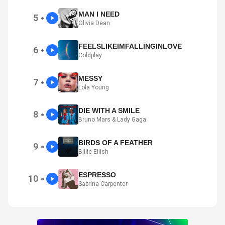
MAN I NEED
5
●
Olivia Dean
FEELSLIKEIMFALLINGINLOVE
6
●
Coldplay
MESSY
7
●
Lola Young
DIE WITH A SMILE
8
●
Bruno Mars & Lady Gaga
BIRDS OF A FEATHER
9
●
Billie Eilish
ESPRESSO
10
●
Sabrina Carpenter