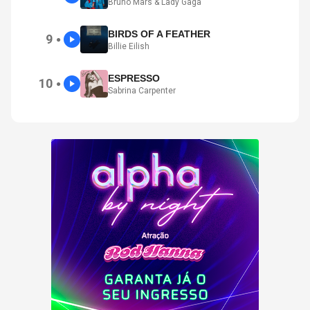
Bruno Mars & Lady Gaga
BIRDS OF A FEATHER
9
●
Billie Eilish
ESPRESSO
10
●
Sabrina Carpenter