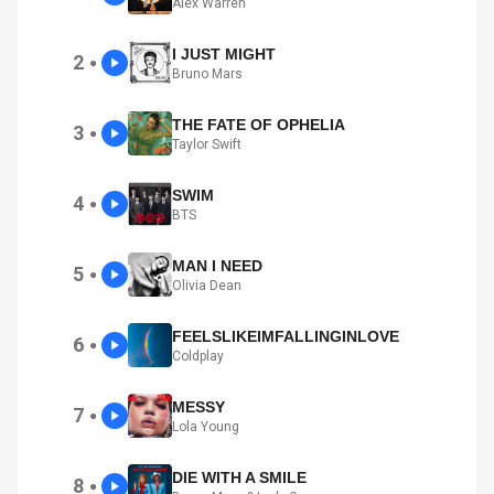
Alex Warren
I JUST MIGHT
2
●
Bruno Mars
THE FATE OF OPHELIA
3
●
Taylor Swift
SWIM
4
●
BTS
MAN I NEED
5
●
Olivia Dean
FEELSLIKEIMFALLINGINLOVE
6
●
Coldplay
MESSY
7
●
Lola Young
DIE WITH A SMILE
8
●