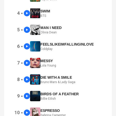
SWIM
4
●
BTS
MAN I NEED
5
●
Olivia Dean
FEELSLIKEIMFALLINGINLOVE
6
●
Coldplay
MESSY
7
●
Lola Young
DIE WITH A SMILE
8
●
Bruno Mars & Lady Gaga
BIRDS OF A FEATHER
9
●
Billie Eilish
ESPRESSO
10
●
Sabrina Carpenter