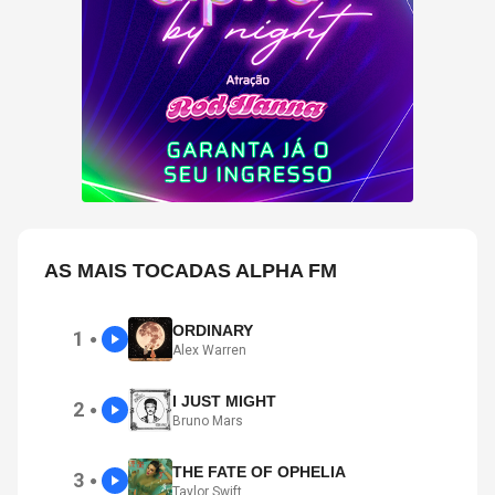
AS MAIS TOCADAS ALPHA FM
ORDINARY
1
●
Alex Warren
I JUST MIGHT
2
●
Bruno Mars
THE FATE OF OPHELIA
3
●
Taylor Swift