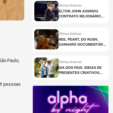
Últimas Notícias
ELTON JOHN ASSINOU
CONTRATO MILIONÁRIO
PARA RESIDÊNCIA EM
HOLOGRAMA, DIZ SITE
Últimas Notícias
NEIL PEART, DO RUSH,
GANHARÁ DOCUMENTÁRIO
INÉDITO COM
PARTICIPAÇÃO DE CHAD
SMITH, STEWART
São Paulo,
Últimas Notícias
COPELAND E DANNY
DIA DOS PAIS: IDEIAS DE
CAREY
PRESENTES CRIATIVOS
PARA SURPREENDER NA
DATA
1
pessoas