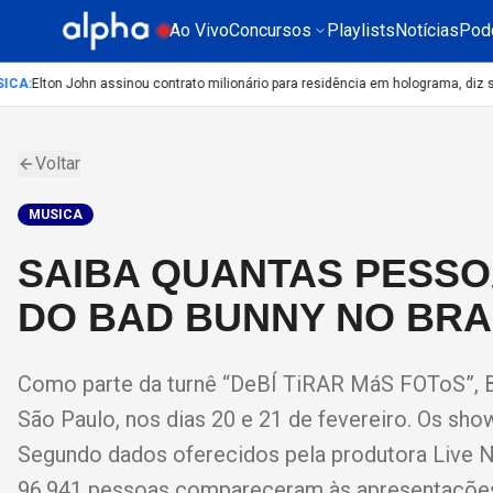
Ao Vivo
Concursos
Playlists
Notícias
Pod
CA
:
Elton John assinou contrato milionário para residência em holograma, diz site
Voltar
MUSICA
SAIBA QUANTAS PESSO
DO BAD BUNNY NO BRA
Como parte da turnê “DeBÍ TiRAR MáS FOToS”, B
São Paulo, nos dias 20 e 21 de fevereiro. Os sho
Segundo dados oferecidos pela produtora Live Na
96.941 pessoas compareceram às apresentações