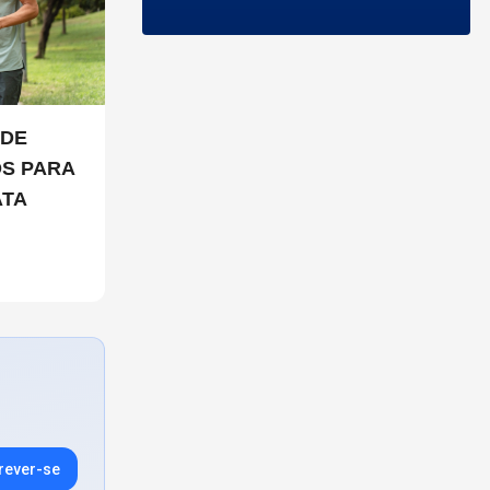
OS PARA
ATA
rever-se