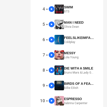
SWIM
4
●
BTS
MAN I NEED
5
●
Olivia Dean
FEELSLIKEIMFALLINGINLOVE
6
●
Coldplay
MESSY
7
●
Lola Young
DIE WITH A SMILE
8
●
Bruno Mars & Lady Gaga
BIRDS OF A FEATHER
9
●
Billie Eilish
ESPRESSO
10
●
Sabrina Carpenter