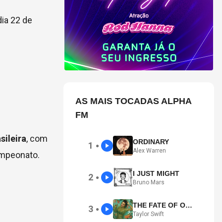
dia 22 de
AS MAIS TOCADAS ALPHA
FM
sileira
, com
ORDINARY
1
●
Alex Warren
ampeonato.
I JUST MIGHT
2
●
Bruno Mars
THE FATE OF OPHELIA
3
●
Taylor Swift