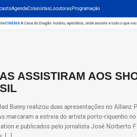
casts
Agenda
Colunistas
Locutoras
Programação
CINEMA
:
A Casa do Dragão: horário, episódios, onde assistir e tudo o que você
AS ASSISTIRAM AOS SH
SIL
ad Bunny realizou duas apresentações no Allianz 
ws marcaram a estreia do artista porto-riquenho no 
tion e publicados pelo jornalista José Norberto F
. […]