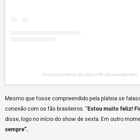
Un post condiviso da Alpha FM (@radioalphafm)
Mesmo que fosse compreendido pela plateia se falass
conexão com os fãs brasileiros. “
Estou muito feliz! F
disse, logo no início do show de sexta. Em outro mome
sempre”.