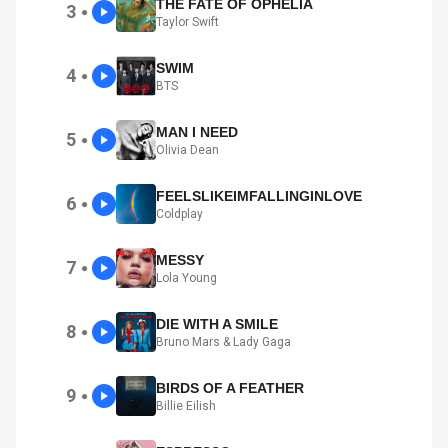
THE FATE OF OPHELIA
3
●
Taylor Swift
SWIM
4
●
BTS
MAN I NEED
5
●
Olivia Dean
FEELSLIKEIMFALLINGINLOVE
6
●
Coldplay
MESSY
7
●
Lola Young
DIE WITH A SMILE
8
●
Bruno Mars & Lady Gaga
BIRDS OF A FEATHER
9
●
Billie Eilish