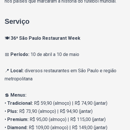
nos países que marcaram a história do futebol mundial.
Serviço
🍽️
36ª São Paulo Restaurant Week
📅
Período:
10 de abril a 10 de maio
📍
Local:
diversos restaurantes em
São Paulo
e região
metropolitana
💲
Menus:
•
Tradicional:
R$ 59,90 (almoço) | R$ 74,90 (jantar)
•
Plus:
R$ 73,90 (almoço) | R$ 94,90 (jantar)
•
Premium:
R$ 95,00 (almoço) | R$ 115,00 (jantar)
•
Diamond:
R$ 109,00 (almoço) | R$ 149,00 (jantar)