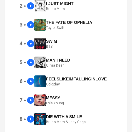
I JUST MIGHT
2
●
Bruno Mars
THE FATE OF OPHELIA
3
●
Taylor Swift
SWIM
4
●
BTS
MAN I NEED
5
●
Olivia Dean
FEELSLIKEIMFALLINGINLOVE
6
●
Coldplay
MESSY
7
●
Lola Young
DIE WITH A SMILE
8
●
Bruno Mars & Lady Gaga