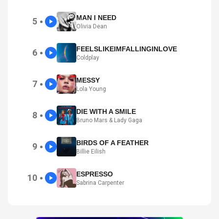
MAN I NEED
5
●
Olivia Dean
FEELSLIKEIMFALLINGINLOVE
6
●
Coldplay
MESSY
7
●
Lola Young
DIE WITH A SMILE
8
●
Bruno Mars & Lady Gaga
BIRDS OF A FEATHER
9
●
Billie Eilish
ESPRESSO
10
●
Sabrina Carpenter