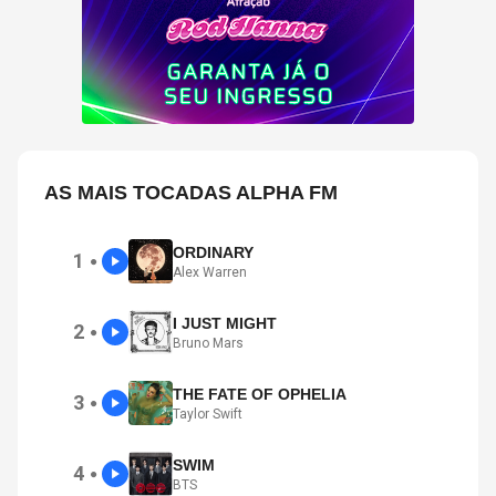
AS MAIS TOCADAS ALPHA FM
ORDINARY
1
●
Alex Warren
I JUST MIGHT
2
●
Bruno Mars
THE FATE OF OPHELIA
3
●
Taylor Swift
SWIM
4
●
BTS