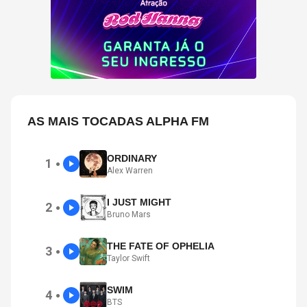
AS MAIS TOCADAS ALPHA FM
ORDINARY
1
●
Alex Warren
I JUST MIGHT
2
●
Bruno Mars
THE FATE OF OPHELIA
3
●
Taylor Swift
SWIM
4
●
BTS