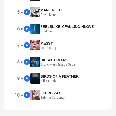
MAN I NEED
5
●
Olivia Dean
FEELSLIKEIMFALLINGINLOVE
6
●
Coldplay
MESSY
7
●
Lola Young
DIE WITH A SMILE
8
●
Bruno Mars & Lady Gaga
BIRDS OF A FEATHER
9
●
Billie Eilish
ESPRESSO
10
●
Sabrina Carpenter