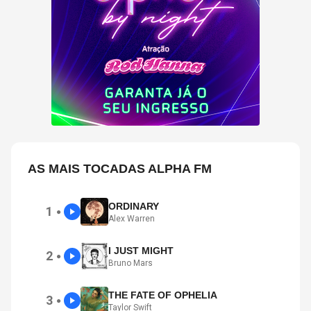
AS MAIS TOCADAS ALPHA FM
ORDINARY
1
●
Alex Warren
I JUST MIGHT
2
●
Bruno Mars
THE FATE OF OPHELIA
3
●
Taylor Swift