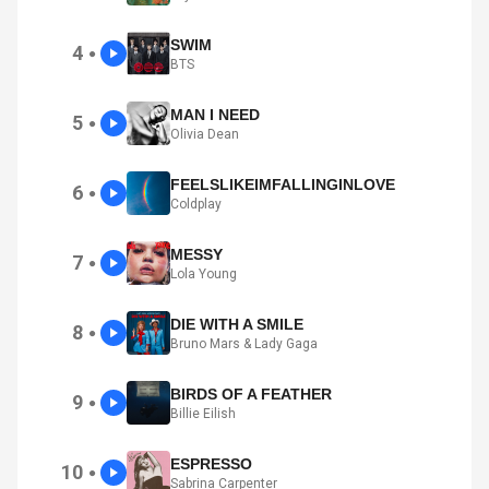
SWIM
4
●
BTS
MAN I NEED
5
●
Olivia Dean
FEELSLIKEIMFALLINGINLOVE
6
●
Coldplay
MESSY
7
●
Lola Young
DIE WITH A SMILE
8
●
Bruno Mars & Lady Gaga
BIRDS OF A FEATHER
9
●
Billie Eilish
ESPRESSO
10
●
Sabrina Carpenter