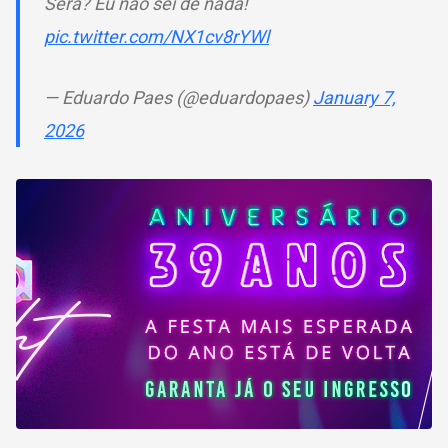
Será? Eu não sei de nada!
pic.twitter.com/NX1cv8rYWl
— Eduardo Paes (@eduardopaes)
January 7,
2026