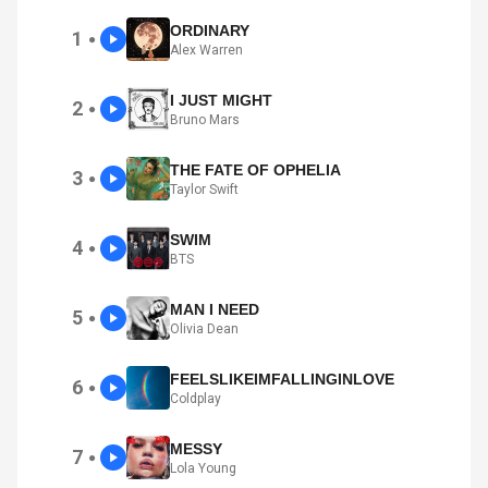
ORDINARY
1
●
Alex Warren
I JUST MIGHT
2
●
Bruno Mars
THE FATE OF OPHELIA
3
●
Taylor Swift
SWIM
4
●
BTS
MAN I NEED
5
●
Olivia Dean
FEELSLIKEIMFALLINGINLOVE
6
●
Coldplay
MESSY
7
●
Lola Young