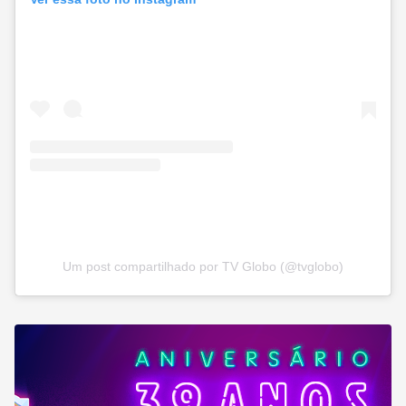
Um post compartilhado por TV Globo (@tvglobo)