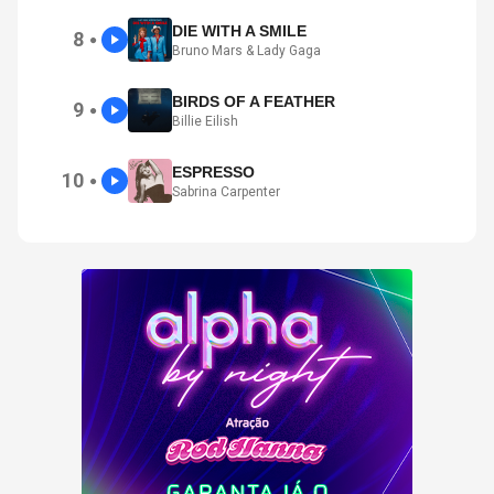
DIE WITH A SMILE
8
●
Bruno Mars & Lady Gaga
BIRDS OF A FEATHER
9
●
Billie Eilish
ESPRESSO
10
●
Sabrina Carpenter