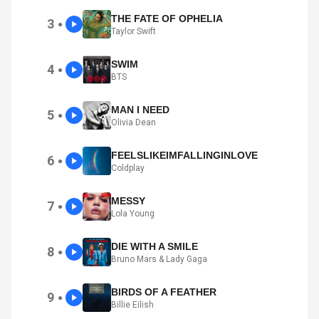
THE FATE OF OPHELIA
3
●
Taylor Swift
SWIM
4
●
BTS
MAN I NEED
5
●
Olivia Dean
FEELSLIKEIMFALLINGINLOVE
6
●
Coldplay
MESSY
7
●
Lola Young
DIE WITH A SMILE
8
●
Bruno Mars & Lady Gaga
BIRDS OF A FEATHER
9
●
Billie Eilish