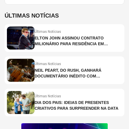
ÚLTIMAS NOTÍCIAS
Últimas Notícias
ELTON JOHN ASSINOU CONTRATO
MILIONÁRIO PARA RESIDÊNCIA EM
HOLOGRAMA, DIZ SITE
Últimas Notícias
NEIL PEART, DO RUSH, GANHARÁ
DOCUMENTÁRIO INÉDITO COM
PARTICIPAÇÃO DE CHAD SMITH, STEWART
COPELAND E DANNY CAREY
Últimas Notícias
DIA DOS PAIS: IDEIAS DE PRESENTES
CRIATIVOS PARA SURPREENDER NA DATA