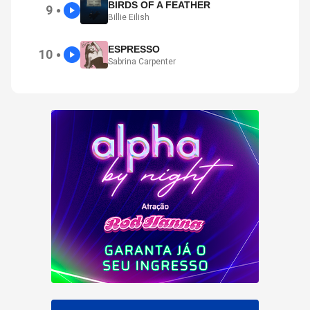
BIRDS OF A FEATHER
9
●
Billie Eilish
ESPRESSO
10
●
Sabrina Carpenter