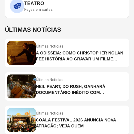
TEATRO
Peças em cartaz
ÚLTIMAS NOTÍCIAS
Últimas Notícias
A ODISSEIA: COMO CHRISTOPHER NOLAN
FEZ HISTÓRIA AO GRAVAR UM FILME
INTEIRAMENTE EM IMAX E O QUE ISSO
SIGNIFICA
Últimas Notícias
NEIL PEART, DO RUSH, GANHARÁ
DOCUMENTÁRIO INÉDITO COM
PARTICIPAÇÃO DE CHAD SMITH, STEWART
COPELAND E DANNY CAREY
Últimas Notícias
COALA FESTIVAL 2026 ANUNCIA NOVA
ATRAÇÃO; VEJA QUEM