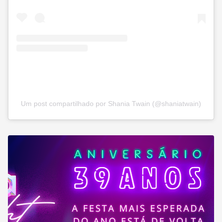
Um post compartilhado por Shania Twain (@shaniatwain)