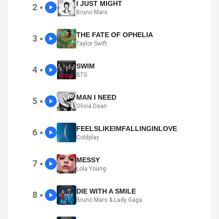
I JUST MIGHT
2
●
Bruno Mars
THE FATE OF OPHELIA
3
●
Taylor Swift
SWIM
4
●
BTS
MAN I NEED
5
●
Olivia Dean
FEELSLIKEIMFALLINGINLOVE
6
●
Coldplay
MESSY
7
●
Lola Young
DIE WITH A SMILE
8
●
Bruno Mars & Lady Gaga