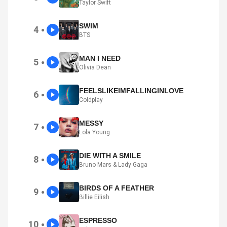
Taylor Swift
SWIM
4
●
BTS
MAN I NEED
5
●
Olivia Dean
FEELSLIKEIMFALLINGINLOVE
6
●
Coldplay
MESSY
7
●
Lola Young
DIE WITH A SMILE
8
●
Bruno Mars & Lady Gaga
BIRDS OF A FEATHER
9
●
Billie Eilish
ESPRESSO
10
●