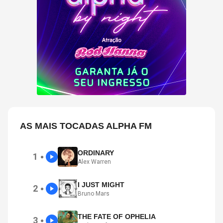
AS MAIS TOCADAS ALPHA FM
ORDINARY
1
●
Alex Warren
I JUST MIGHT
2
●
Bruno Mars
THE FATE OF OPHELIA
3
●