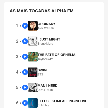
AS MAIS TOCADAS ALPHA FM
ORDINARY
1
●
Alex Warren
I JUST MIGHT
2
●
Bruno Mars
THE FATE OF OPHELIA
3
●
Taylor Swift
SWIM
4
●
BTS
MAN I NEED
5
●
Olivia Dean
FEELSLIKEIMFALLINGINLOVE
6
●
Coldplay