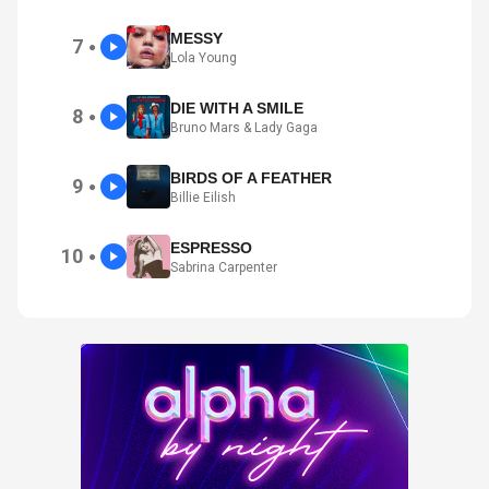
MESSY
7
●
Lola Young
DIE WITH A SMILE
8
●
Bruno Mars & Lady Gaga
BIRDS OF A FEATHER
9
●
Billie Eilish
ESPRESSO
10
●
Sabrina Carpenter