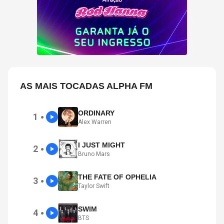
AS MAIS TOCADAS ALPHA FM
ORDINARY
1
●
Alex Warren
I JUST MIGHT
2
●
Bruno Mars
THE FATE OF OPHELIA
3
●
Taylor Swift
SWIM
4
●
BTS