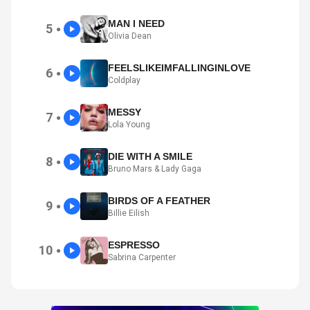
MAN I NEED
5
●
Olivia Dean
FEELSLIKEIMFALLINGINLOVE
6
●
Coldplay
MESSY
7
●
Lola Young
DIE WITH A SMILE
8
●
Bruno Mars & Lady Gaga
BIRDS OF A FEATHER
9
●
Billie Eilish
ESPRESSO
10
●
Sabrina Carpenter