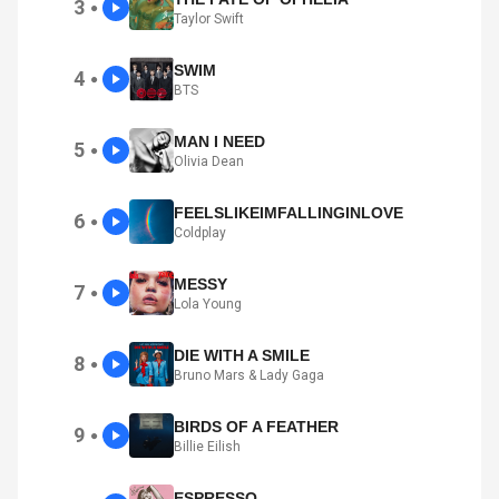
3
●
Taylor Swift
SWIM
4
●
BTS
MAN I NEED
5
●
Olivia Dean
FEELSLIKEIMFALLINGINLOVE
6
●
Coldplay
MESSY
7
●
Lola Young
DIE WITH A SMILE
8
●
Bruno Mars & Lady Gaga
BIRDS OF A FEATHER
9
●
Billie Eilish
ESPRESSO