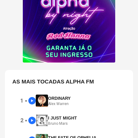
AS MAIS TOCADAS ALPHA FM
ORDINARY
1
●
Alex Warren
I JUST MIGHT
2
●
Bruno Mars
THE FATE OF OPHELIA