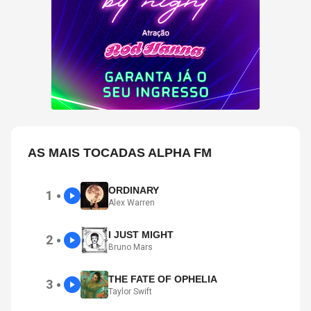
AS MAIS TOCADAS ALPHA FM
ORDINARY
1
●
Alex Warren
I JUST MIGHT
2
●
Bruno Mars
THE FATE OF OPHELIA
3
●
Taylor Swift