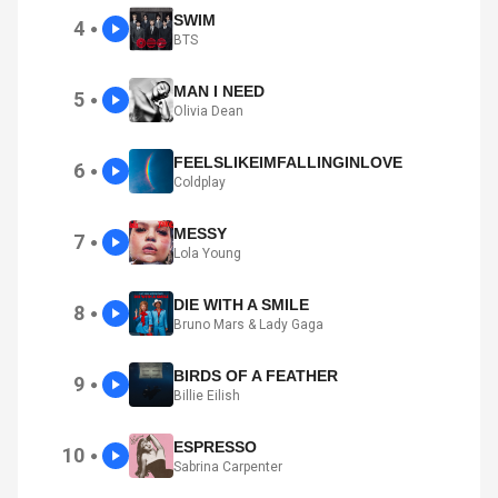
SWIM
4
●
BTS
MAN I NEED
5
●
Olivia Dean
FEELSLIKEIMFALLINGINLOVE
6
●
Coldplay
MESSY
7
●
Lola Young
DIE WITH A SMILE
8
●
Bruno Mars & Lady Gaga
BIRDS OF A FEATHER
9
●
Billie Eilish
ESPRESSO
10
●
Sabrina Carpenter