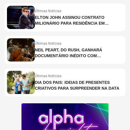
Últimas Notícias
ELTON JOHN ASSINOU CONTRATO
MILIONÁRIO PARA RESIDÊNCIA EM
HOLOGRAMA, DIZ SITE
Últimas Notícias
NEIL PEART, DO RUSH, GANHARÁ
DOCUMENTÁRIO INÉDITO COM
PARTICIPAÇÃO DE CHAD SMITH, STEWART
COPELAND E DANNY CAREY
Últimas Notícias
DIA DOS PAIS: IDEIAS DE PRESENTES
CRIATIVOS PARA SURPREENDER NA DATA