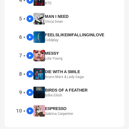
4
●
BTS
MAN I NEED
5
●
Olivia Dean
FEELSLIKEIMFALLINGINLOVE
6
●
Coldplay
MESSY
7
●
Lola Young
DIE WITH A SMILE
8
●
Bruno Mars & Lady Gaga
BIRDS OF A FEATHER
9
●
Billie Eilish
ESPRESSO
10
●
Sabrina Carpenter