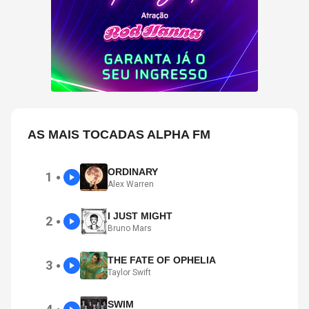
AS MAIS TOCADAS ALPHA FM
ORDINARY
1
●
Alex Warren
I JUST MIGHT
2
●
Bruno Mars
THE FATE OF OPHELIA
3
●
Taylor Swift
SWIM