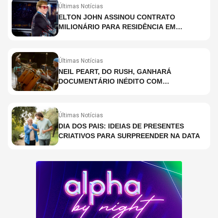
Últimas Notícias
ELTON JOHN ASSINOU CONTRATO
MILIONÁRIO PARA RESIDÊNCIA EM
HOLOGRAMA, DIZ SITE
Últimas Notícias
NEIL PEART, DO RUSH, GANHARÁ
DOCUMENTÁRIO INÉDITO COM
PARTICIPAÇÃO DE CHAD SMITH, STEWART
COPELAND E DANNY CAREY
Últimas Notícias
DIA DOS PAIS: IDEIAS DE PRESENTES
CRIATIVOS PARA SURPREENDER NA DATA