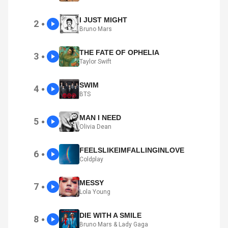
I JUST MIGHT
2
●
Bruno Mars
THE FATE OF OPHELIA
3
●
Taylor Swift
SWIM
4
●
BTS
MAN I NEED
5
●
Olivia Dean
FEELSLIKEIMFALLINGINLOVE
6
●
Coldplay
MESSY
7
●
Lola Young
DIE WITH A SMILE
8
●
Bruno Mars & Lady Gaga