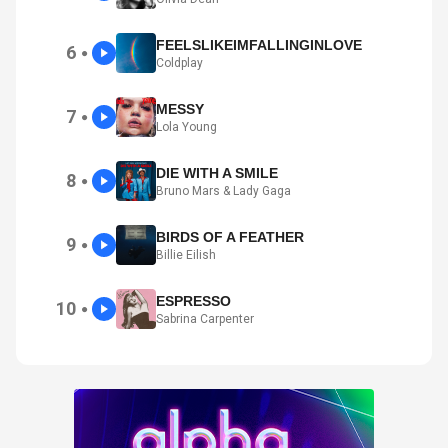
FEELSLIKEIMFALLINGINLOVE
6
●
Coldplay
MESSY
7
●
Lola Young
DIE WITH A SMILE
8
●
Bruno Mars & Lady Gaga
BIRDS OF A FEATHER
9
●
Billie Eilish
ESPRESSO
10
●
Sabrina Carpenter