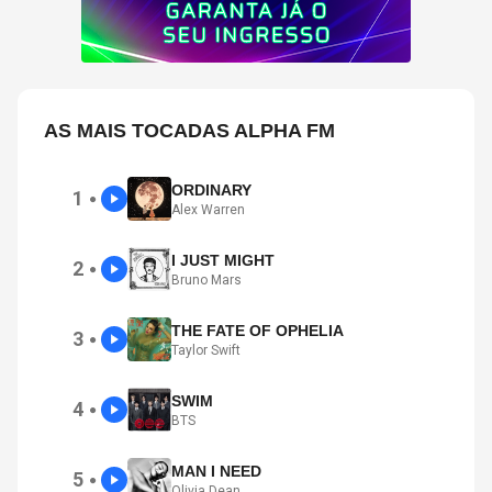
AS MAIS TOCADAS ALPHA FM
ORDINARY
1
●
Alex Warren
I JUST MIGHT
2
●
Bruno Mars
THE FATE OF OPHELIA
3
●
Taylor Swift
SWIM
4
●
BTS
MAN I NEED
5
●
Olivia Dean