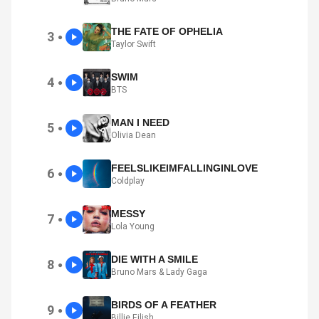
THE FATE OF OPHELIA
3
●
Taylor Swift
SWIM
4
●
BTS
MAN I NEED
5
●
Olivia Dean
FEELSLIKEIMFALLINGINLOVE
6
●
Coldplay
MESSY
7
●
Lola Young
DIE WITH A SMILE
8
●
Bruno Mars & Lady Gaga
BIRDS OF A FEATHER
9
●
Billie Eilish