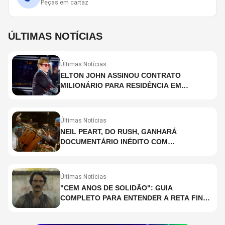
Peças em cartaz
ÚLTIMAS NOTÍCIAS
Últimas Notícias
ELTON JOHN ASSINOU CONTRATO
MILIONÁRIO PARA RESIDÊNCIA EM
HOLOGRAMA, DIZ SITE
Últimas Notícias
NEIL PEART, DO RUSH, GANHARÁ
DOCUMENTÁRIO INÉDITO COM
PARTICIPAÇÃO DE CHAD SMITH, STEWART
COPELAND E DANNY CAREY
Últimas Notícias
"CEM ANOS DE SOLIDÃO": GUIA
COMPLETO PARA ENTENDER A RETA FINAL
DA ADAPTAÇÃO DA NETFLIX