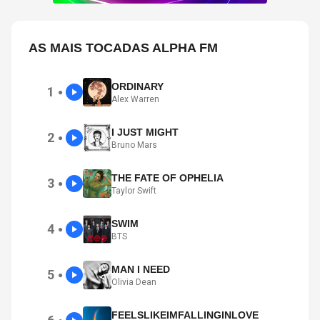
AS MAIS TOCADAS ALPHA FM
ORDINARY
1
●
Alex Warren
I JUST MIGHT
2
●
Bruno Mars
THE FATE OF OPHELIA
3
●
Taylor Swift
SWIM
4
●
BTS
MAN I NEED
5
●
Olivia Dean
FEELSLIKEIMFALLINGINLOVE