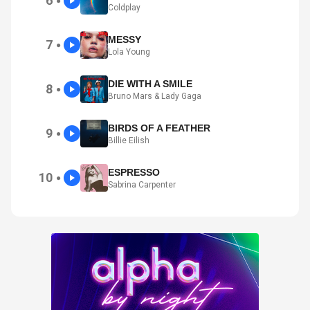
6
●
Coldplay
MESSY
7
●
Lola Young
DIE WITH A SMILE
8
●
Bruno Mars & Lady Gaga
BIRDS OF A FEATHER
9
●
Billie Eilish
ESPRESSO
10
●
Sabrina Carpenter