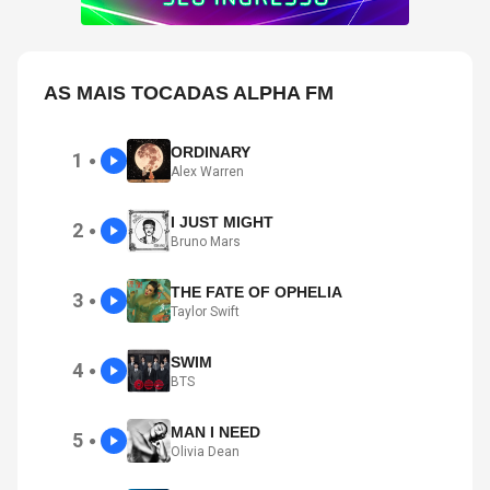
AS MAIS TOCADAS ALPHA FM
ORDINARY
1
●
Alex Warren
I JUST MIGHT
2
●
Bruno Mars
THE FATE OF OPHELIA
3
●
Taylor Swift
SWIM
4
●
BTS
MAN I NEED
5
●
Olivia Dean