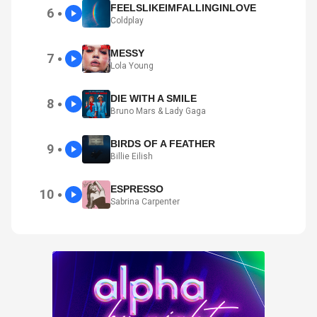
FEELSLIKEIMFALLINGINLOVE
6
●
Coldplay
MESSY
7
●
Lola Young
DIE WITH A SMILE
8
●
Bruno Mars & Lady Gaga
BIRDS OF A FEATHER
9
●
Billie Eilish
ESPRESSO
10
●
Sabrina Carpenter