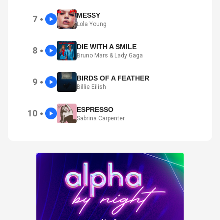
MESSY
7
●
Lola Young
DIE WITH A SMILE
8
●
Bruno Mars & Lady Gaga
BIRDS OF A FEATHER
9
●
Billie Eilish
ESPRESSO
10
●
Sabrina Carpenter