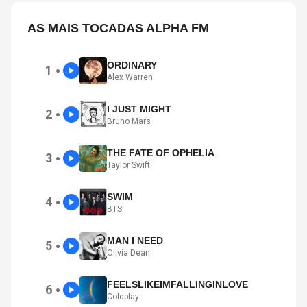
AS MAIS TOCADAS ALPHA FM
ORDINARY
1
●
Alex Warren
I JUST MIGHT
2
●
Bruno Mars
THE FATE OF OPHELIA
3
●
Taylor Swift
SWIM
4
●
BTS
MAN I NEED
5
●
Olivia Dean
FEELSLIKEIMFALLINGINLOVE
6
●
Coldplay