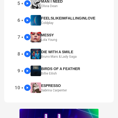
MAN I NEED
5
●
Olivia Dean
FEELSLIKEIMFALLINGINLOVE
6
●
Coldplay
MESSY
7
●
Lola Young
DIE WITH A SMILE
8
●
Bruno Mars & Lady Gaga
BIRDS OF A FEATHER
9
●
Billie Eilish
ESPRESSO
10
●
Sabrina Carpenter