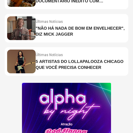
DOCUMENTÁRIO INÉDITO COM
PARTICIPAÇÃO DE CHAD SMITH, STEWART
COPELAND E DANNY CAREY
Últimas Notícias
"NÃO HÁ NADA DE BOM EM ENVELHECER",
DIZ MICK JAGGER
Últimas Notícias
5 ARTISTAS DO LOLLAPALOOZA CHICAGO
QUE VOCÊ PRECISA CONHECER