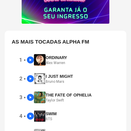
AS MAIS TOCADAS ALPHA FM
ORDINARY
1
●
Alex Warren
I JUST MIGHT
2
●
Bruno Mars
THE FATE OF OPHELIA
3
●
Taylor Swift
SWIM
4
●
BTS