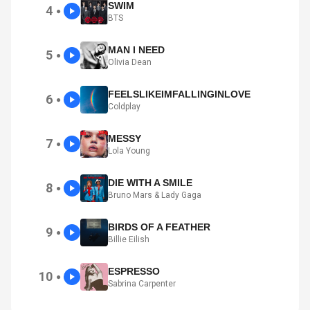
SWIM
4
●
BTS
MAN I NEED
5
●
Olivia Dean
FEELSLIKEIMFALLINGINLOVE
6
●
Coldplay
MESSY
7
●
Lola Young
DIE WITH A SMILE
8
●
Bruno Mars & Lady Gaga
BIRDS OF A FEATHER
9
●
Billie Eilish
ESPRESSO
10
●
Sabrina Carpenter