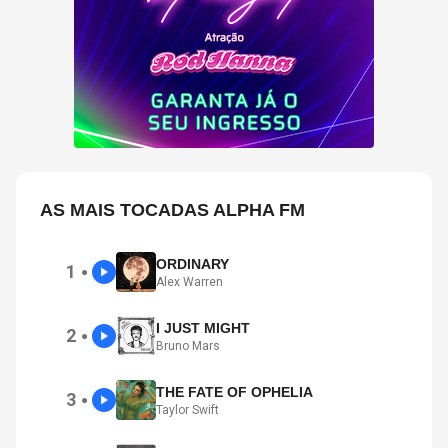
AS MAIS TOCADAS ALPHA FM
ORDINARY
1
●
Alex Warren
I JUST MIGHT
2
●
Bruno Mars
THE FATE OF OPHELIA
3
●
Taylor Swift