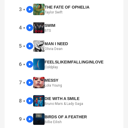
THE FATE OF OPHELIA
3
●
Taylor Swift
SWIM
4
●
BTS
MAN I NEED
5
●
Olivia Dean
FEELSLIKEIMFALLINGINLOVE
6
●
Coldplay
MESSY
7
●
Lola Young
DIE WITH A SMILE
8
●
Bruno Mars & Lady Gaga
BIRDS OF A FEATHER
9
●
Billie Eilish