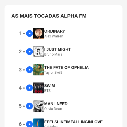
AS MAIS TOCADAS ALPHA FM
ORDINARY
1
●
Alex Warren
I JUST MIGHT
2
●
Bruno Mars
THE FATE OF OPHELIA
3
●
Taylor Swift
SWIM
4
●
BTS
MAN I NEED
5
●
Olivia Dean
FEELSLIKEIMFALLINGINLOVE
6
●