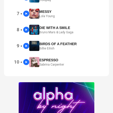
Coldplay
MESSY
7
●
Lola Young
DIE WITH A SMILE
8
●
Bruno Mars & Lady Gaga
BIRDS OF A FEATHER
9
●
Billie Eilish
ESPRESSO
10
●
Sabrina Carpenter