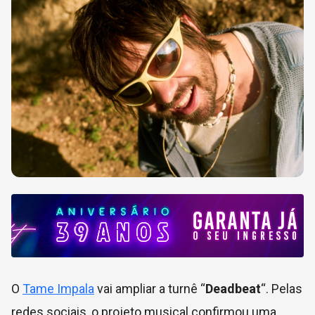
O
Tame Impala
vai ampliar a turnê “
Deadbeat
“. Pelas
redes sociais, o projeto musical confirmou uma