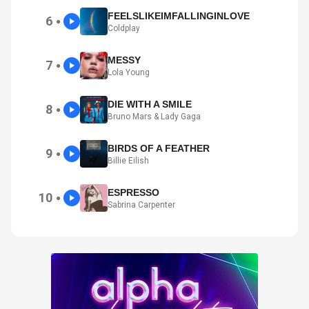
FEELSLIKEIMFALLINGINLOVE
6
●
Coldplay
MESSY
7
●
Lola Young
DIE WITH A SMILE
8
●
Bruno Mars & Lady Gaga
BIRDS OF A FEATHER
9
●
Billie Eilish
ESPRESSO
10
●
Sabrina Carpenter