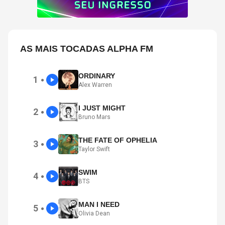
AS MAIS TOCADAS ALPHA FM
ORDINARY
1
●
Alex Warren
I JUST MIGHT
2
●
Bruno Mars
THE FATE OF OPHELIA
3
●
Taylor Swift
SWIM
4
●
BTS
MAN I NEED
5
●
Olivia Dean