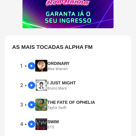
AS MAIS TOCADAS ALPHA FM
ORDINARY
1
●
Alex Warren
I JUST MIGHT
2
●
Bruno Mars
THE FATE OF OPHELIA
3
●
Taylor Swift
SWIM
4
●
BTS