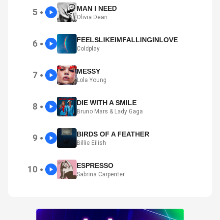
MAN I NEED
5
●
Olivia Dean
FEELSLIKEIMFALLINGINLOVE
6
●
Coldplay
MESSY
7
●
Lola Young
DIE WITH A SMILE
8
●
Bruno Mars & Lady Gaga
BIRDS OF A FEATHER
9
●
Billie Eilish
ESPRESSO
10
●
Sabrina Carpenter