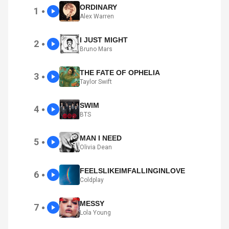
ORDINARY
1
●
Alex Warren
I JUST MIGHT
2
●
Bruno Mars
THE FATE OF OPHELIA
3
●
Taylor Swift
SWIM
4
●
BTS
MAN I NEED
5
●
Olivia Dean
FEELSLIKEIMFALLINGINLOVE
6
●
Coldplay
MESSY
7
●
Lola Young