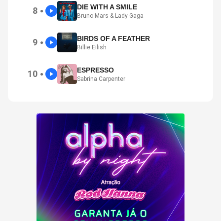
DIE WITH A SMILE
8
●
Bruno Mars & Lady Gaga
BIRDS OF A FEATHER
9
●
Billie Eilish
ESPRESSO
10
●
Sabrina Carpenter