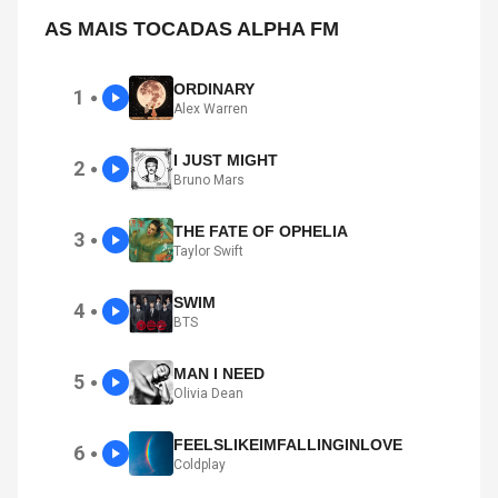
AS MAIS TOCADAS ALPHA FM
ORDINARY
1
●
Alex Warren
I JUST MIGHT
2
●
Bruno Mars
THE FATE OF OPHELIA
3
●
Taylor Swift
SWIM
4
●
BTS
MAN I NEED
5
●
Olivia Dean
FEELSLIKEIMFALLINGINLOVE
6
●
Coldplay