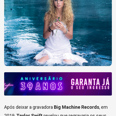
Após deixar a gravadora
Big Machine Records
, em
2019,
Taylor Swift
revelou que regravaria os seus