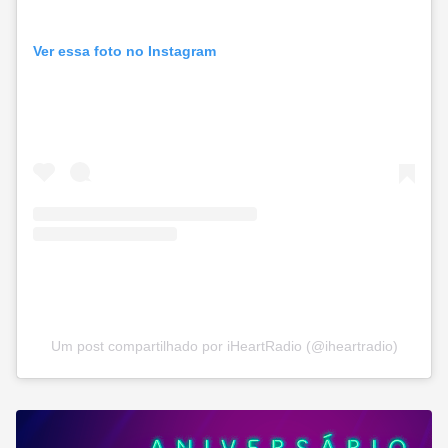
Ver essa foto no Instagram
Um post compartilhado por iHeartRadio (@iheartradio)