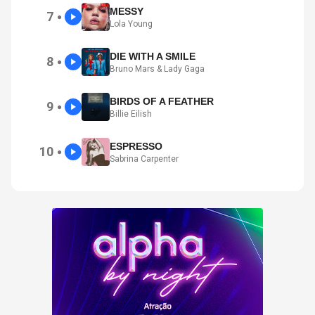
MESSY
7
●
Lola Young
DIE WITH A SMILE
8
●
Bruno Mars & Lady Gaga
BIRDS OF A FEATHER
9
●
Billie Eilish
ESPRESSO
10
●
Sabrina Carpenter