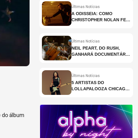
Últimas Notícias
A ODISSEIA: COMO
CHRISTOPHER NOLAN FEZ
HISTÓRIA AO GRAVAR UM
FILME INTEIRAMENTE EM
IMAX E O QUE ISSO
Últimas Notícias
SIGNIFICA
NEIL PEART, DO RUSH,
GANHARÁ DOCUMENTÁRIO
INÉDITO COM
PARTICIPAÇÃO DE CHAD
SMITH, STEWART
Últimas Notícias
COPELAND E DANNY
5 ARTISTAS DO
CAREY
LOLLAPALOOZA CHICAGO
QUE VOCÊ PRECISA
CONHECER
e do álbum