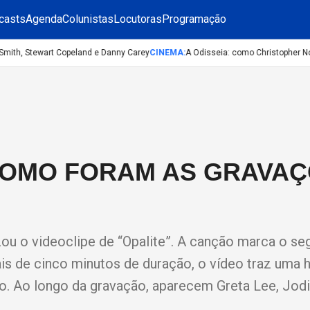
casts
Agenda
Colunistas
Locutoras
Programação
th, Stewart Copeland e Danny Carey
CINEMA
:
A Odisseia: como Christopher Nolan 
 COMO FORAM AS GRAVA
lizou o videoclipe de “Opalite”. A canção marca o s
is de cinco minutos de duração, o vídeo traz uma h
o. Ao longo da gravação, aparecem Greta Lee, Jodi