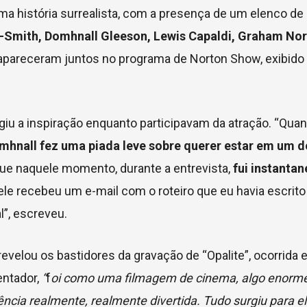
ma história surrealista, com a presença de um elenco de
r-Smith, Domhnall Gleeson, Lewis Capaldi, Graham Nor
ra, apareceram juntos no programa de Norton Show, exibid
giu a inspiração enquanto participavam da atração. “Qua
mhnall fez uma piada leve sobre querer estar em um 
 que naquele momento, durante a entrevista,
fui instanta
ele recebeu um e-mail com o roteiro que eu havia escrito
al”, escreveu.
 revelou os bastidores da gravação de “Opalite”, ocorrida
entador,
“
f
oi como uma filmagem de cinema, algo enorm
ncia realmente, realmente divertida. Tudo surgiu para 