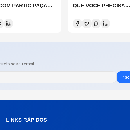
 COM PARTICIPAÇÃO
QUE VOCÊ PRECISA
 SMITH, STEWART
CONHECER
D E DANNY CAREY
direto no seu email.
Insc
LINKS RÁPIDOS