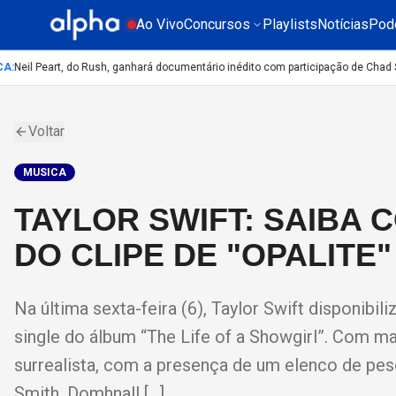
Ao Vivo
Concursos
Playlists
Notícias
Pod
Neil Peart, do Rush, ganhará documentário inédito com participação de Chad Smi
Voltar
MUSICA
TAYLOR SWIFT: SAIBA
DO CLIPE DE "OPALITE"
Na última sexta-feira (6), Taylor Swift disponibi
single do álbum “The Life of a Showgirl”. Com ma
surrealista, com a presença de um elenco de pes
Smith, Domhnall […]