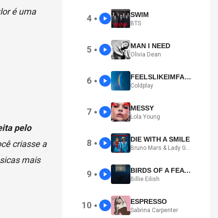
ylor é uma
SWIM
4
●
BTS
MAN I NEED
5
●
Olivia Dean
FEELSLIKEIMFALLINGINLOVE
6
●
Coldplay
MESSY
7
●
Lola Young
eita pelo
DIE WITH A SMILE
8
cê criasse a
●
Bruno Mars & Lady Gaga
sicas mais
BIRDS OF A FEATHER
9
●
Billie Eilish
ESPRESSO
10
●
Sabrina Carpenter