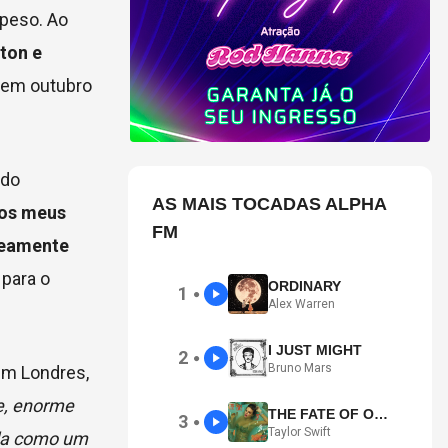
 peso. Ao
ton e
o em outubro
ndo
AS MAIS TOCADAS ALPHA
dos meus
FM
neamente
 para o
ORDINARY
1
●
Alex Warren
I JUST MIGHT
2
●
Bruno Mars
 em Londres,
e, enorme
THE FATE OF OPHELIA
3
●
Taylor Swift
ela como um