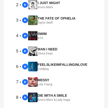
I JUST MIGHT
2
●
Bruno Mars
THE FATE OF OPHELIA
3
●
Taylor Swift
SWIM
4
●
BTS
MAN I NEED
5
●
Olivia Dean
FEELSLIKEIMFALLINGINLOVE
6
●
Coldplay
MESSY
7
●
Lola Young
DIE WITH A SMILE
8
●
Bruno Mars & Lady Gaga