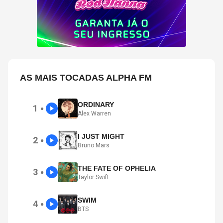
AS MAIS TOCADAS ALPHA FM
ORDINARY
1
●
Alex Warren
I JUST MIGHT
2
●
Bruno Mars
THE FATE OF OPHELIA
3
●
Taylor Swift
SWIM
4
●
BTS