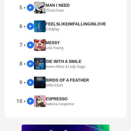
MAN I NEED
5
●
Olivia Dean
FEELSLIKEIMFALLINGINLOVE
6
●
Coldplay
MESSY
7
●
Lola Young
DIE WITH A SMILE
8
●
Bruno Mars & Lady Gaga
BIRDS OF A FEATHER
9
●
Billie Eilish
ESPRESSO
10
●
Sabrina Carpenter