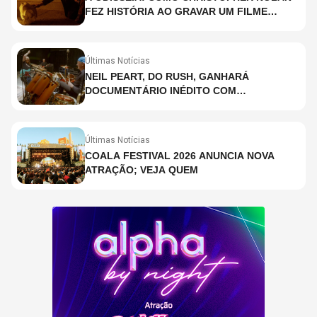
FEZ HISTÓRIA AO GRAVAR UM FILME
INTEIRAMENTE EM IMAX E O QUE ISSO
SIGNIFICA
Últimas Notícias
NEIL PEART, DO RUSH, GANHARÁ
DOCUMENTÁRIO INÉDITO COM
PARTICIPAÇÃO DE CHAD SMITH, STEWART
COPELAND E DANNY CAREY
Últimas Notícias
COALA FESTIVAL 2026 ANUNCIA NOVA
ATRAÇÃO; VEJA QUEM