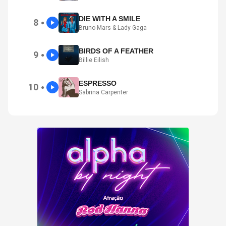
DIE WITH A SMILE
8
●
Bruno Mars & Lady Gaga
BIRDS OF A FEATHER
9
●
Billie Eilish
ESPRESSO
10
●
Sabrina Carpenter