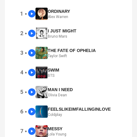
ORDINARY
1
●
Alex Warren
I JUST MIGHT
2
●
Bruno Mars
THE FATE OF OPHELIA
3
●
Taylor Swift
SWIM
4
●
BTS
MAN I NEED
5
●
Olivia Dean
FEELSLIKEIMFALLINGINLOVE
6
●
Coldplay
MESSY
7
●
Lola Young