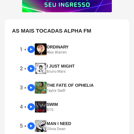
AS MAIS TOCADAS ALPHA FM
ORDINARY
1
●
Alex Warren
I JUST MIGHT
2
●
Bruno Mars
THE FATE OF OPHELIA
3
●
Taylor Swift
SWIM
4
●
BTS
MAN I NEED
5
●
Olivia Dean