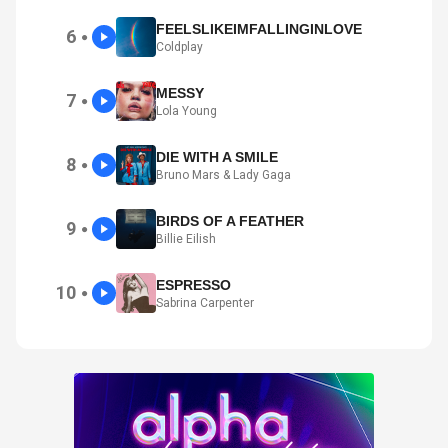
FEELSLIKEIMFALLINGINLOVE
6
●
Coldplay
MESSY
7
●
Lola Young
DIE WITH A SMILE
8
●
Bruno Mars & Lady Gaga
BIRDS OF A FEATHER
9
●
Billie Eilish
ESPRESSO
10
●
Sabrina Carpenter