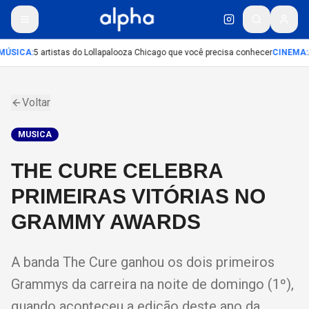
MÚSICA
:
5 artistas do Lollapalooza Chicago que você precisa conhecer
CINEMA
:
Voltar
MUSICA
THE CURE CELEBRA
PRIMEIRAS VITÓRIAS NO
GRAMMY AWARDS
A banda The Cure ganhou os dois primeiros
Grammys da carreira na noite de domingo (1º),
quando aconteceu a edição deste ano da