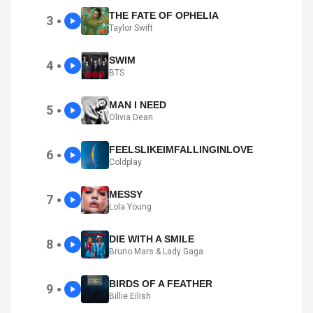
THE FATE OF OPHELIA
3
●
Taylor Swift
SWIM
4
●
BTS
MAN I NEED
5
●
Olivia Dean
FEELSLIKEIMFALLINGINLOVE
6
●
Coldplay
MESSY
7
●
Lola Young
DIE WITH A SMILE
8
●
Bruno Mars & Lady Gaga
BIRDS OF A FEATHER
9
●
Billie Eilish