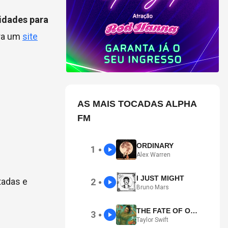
idades para
ara um
site
AS MAIS TOCADAS ALPHA
FM
ORDINARY
1
●
Alex Warren
I JUST MIGHT
tadas e
2
●
Bruno Mars
THE FATE OF OPHELIA
3
●
Taylor Swift