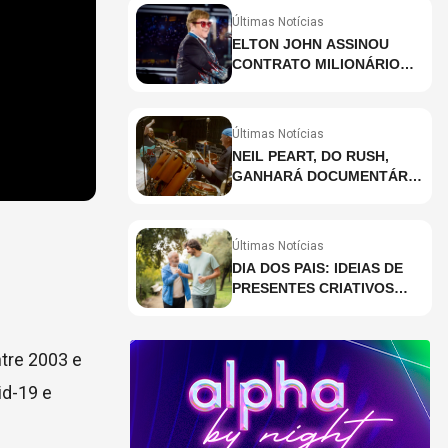
Últimas Notícias
ELTON JOHN ASSINOU
CONTRATO MILIONÁRIO
PARA RESIDÊNCIA EM
HOLOGRAMA, DIZ SITE
Últimas Notícias
NEIL PEART, DO RUSH,
GANHARÁ DOCUMENTÁRIO
INÉDITO COM
PARTICIPAÇÃO DE CHAD
SMITH, STEWART
Últimas Notícias
COPELAND E DANNY
DIA DOS PAIS: IDEIAS DE
CAREY
PRESENTES CRIATIVOS
PARA SURPREENDER NA
DATA
ntre 2003 e
id-19 e