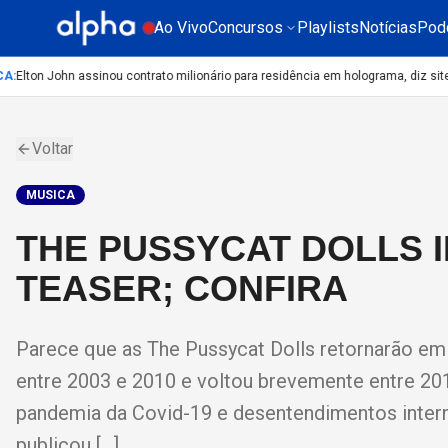
Ao Vivo
Concursos
Playlists
Notícias
Pod
:
Elton John assinou contrato milionário para residência em holograma, diz site
C
Voltar
MUSICA
THE PUSSYCAT DOLLS 
TEASER; CONFIRA
Parece que as The Pussycat Dolls retornarão em b
entre 2003 e 2010 e voltou brevemente entre 20
pandemia da Covid-19 e desentendimentos internos.
publicou […]