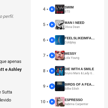
SWIM
4
●
BTS
 perfil.
MAN I NEED
5
●
Olivia Dean
FEELSLIKEIMFALLINGINLOVE
6
●
Coldplay
MESSY
7
●
Lola Young
 que apenas
tt e Ashley
DIE WITH A SMILE
8
●
Bruno Mars & Lady Gaga
BIRDS OF A FEATHER
9
●
Billie Eilish
e Sutta
devido
ESPRESSO
10
●
Sabrina Carpenter