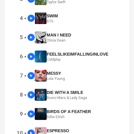
Taylor Swift
SWIM
4
●
BTS
MAN I NEED
5
●
Olivia Dean
FEELSLIKEIMFALLINGINLOVE
6
●
Coldplay
MESSY
7
●
Lola Young
DIE WITH A SMILE
8
●
Bruno Mars & Lady Gaga
BIRDS OF A FEATHER
9
●
Billie Eilish
ESPRESSO
10
●