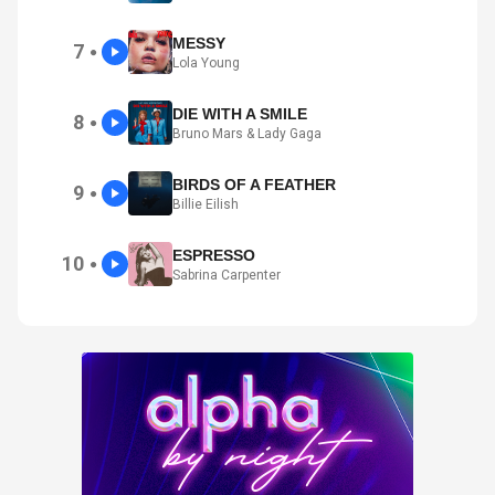
MESSY
7
●
Lola Young
DIE WITH A SMILE
8
●
Bruno Mars & Lady Gaga
BIRDS OF A FEATHER
9
●
Billie Eilish
ESPRESSO
10
●
Sabrina Carpenter