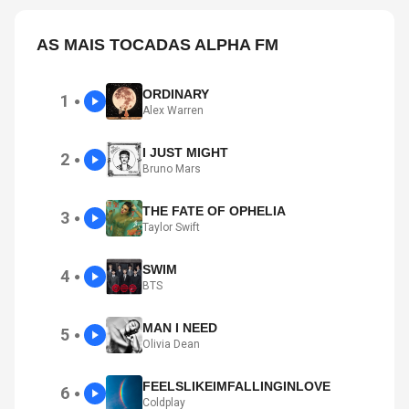
AS MAIS TOCADAS ALPHA FM
ORDINARY
1
●
Alex Warren
I JUST MIGHT
2
●
Bruno Mars
THE FATE OF OPHELIA
3
●
Taylor Swift
SWIM
4
●
BTS
MAN I NEED
5
●
Olivia Dean
FEELSLIKEIMFALLINGINLOVE
6
●
Coldplay