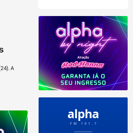
s
24). A