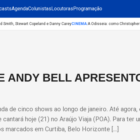
casts
Agenda
Colunistas
Locutoras
Programação
Smith, Stewart Copeland e Danny Carey
CINEMA
:
A Odisseia: como Christopher Nol
E ANDY BELL APRESENT
a de cinco shows ao longo de janeiro. Até agora, e
e cantará hoje (21) no Araújo Viaja (POA). Para ter
os marcados em Curtiba, Belo Horizonte […]