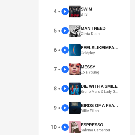
SWIM
4
●
BTS
MAN I NEED
5
●
Olivia Dean
FEELSLIKEIMFALLINGINLOVE
6
●
Coldplay
MESSY
7
●
Lola Young
DIE WITH A SMILE
8
●
Bruno Mars & Lady Gaga
BIRDS OF A FEATHER
9
●
Billie Eilish
ESPRESSO
10
●
Sabrina Carpenter