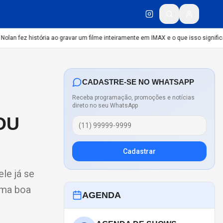
an fez história ao gravar um filme inteiramente em IMAX e o que isso significa
C
CADASTRE-SE NO WHATSAPP
Receba programação, promoções e notícias
direto no seu WhatsApp
OU
Cadastrar
le já se
 uma boa
AGENDA