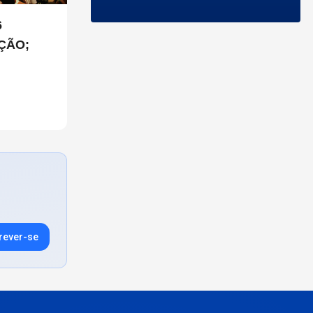
6
ÇÃO;
rever-se