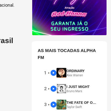
acional.
asil
AS MAIS TOCADAS ALPHA
FM
ORDINARY
1
●
Alex Warren
I JUST MIGHT
2
●
Bruno Mars
THE FATE OF OPHELIA
3
●
Taylor Swift