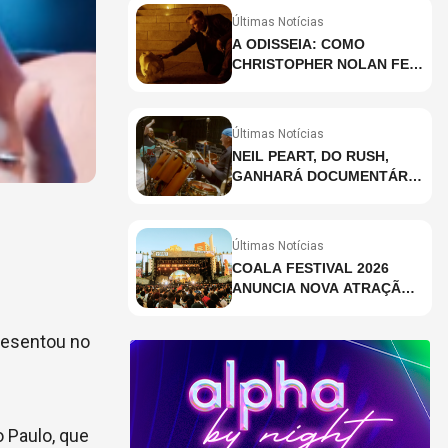
Últimas Notícias
A ODISSEIA: COMO
CHRISTOPHER NOLAN FEZ
HISTÓRIA AO GRAVAR UM
FILME INTEIRAMENTE EM
IMAX E O QUE ISSO
Últimas Notícias
SIGNIFICA
NEIL PEART, DO RUSH,
GANHARÁ DOCUMENTÁRIO
INÉDITO COM
PARTICIPAÇÃO DE CHAD
SMITH, STEWART
Últimas Notícias
COPELAND E DANNY
COALA FESTIVAL 2026
CAREY
ANUNCIA NOVA ATRAÇÃO;
VEJA QUEM
presentou no
 Paulo, que