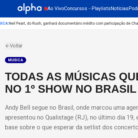
Ao Vivo
Concursos
Playlists
Notícias
Pod
CA
:
Neil Peart, do Rush, ganhará documentário inédito com participação de Chad 
Voltar
MUSICA
TODAS AS MÚSICAS QU
NO 1º SHOW NO BRASIL
Andy Bell segue no Brasil, onde marcou uma agend
apresentou no Qualistage (RJ), no último dia 19, 
base sobre o que esperar da setlist dos concert