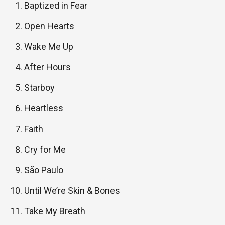
Baptized in Fear
Open Hearts
Wake Me Up
After Hours
Starboy
Heartless
Faith
Cry for Me
São Paulo
Until We’re Skin & Bones
Take My Breath