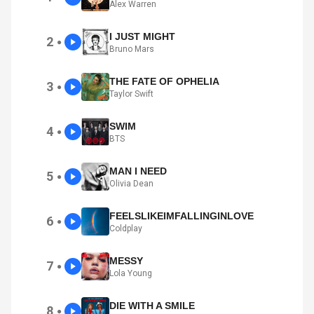
Alex Warren
I JUST MIGHT
2
●
Bruno Mars
THE FATE OF OPHELIA
3
●
Taylor Swift
SWIM
4
●
BTS
MAN I NEED
5
●
Olivia Dean
FEELSLIKEIMFALLINGINLOVE
6
●
Coldplay
MESSY
7
●
Lola Young
DIE WITH A SMILE
8
●