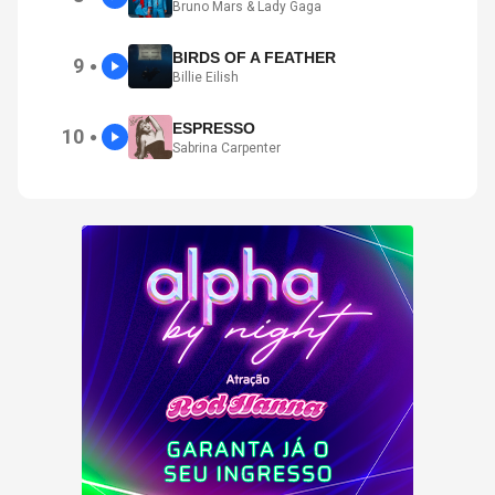
Bruno Mars & Lady Gaga
BIRDS OF A FEATHER
9
●
Billie Eilish
ESPRESSO
10
●
Sabrina Carpenter