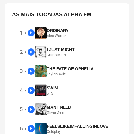
AS MAIS TOCADAS ALPHA FM
ORDINARY
1
●
Alex Warren
I JUST MIGHT
2
●
Bruno Mars
THE FATE OF OPHELIA
3
●
Taylor Swift
SWIM
4
●
BTS
MAN I NEED
5
●
Olivia Dean
FEELSLIKEIMFALLINGINLOVE
6
●
Coldplay