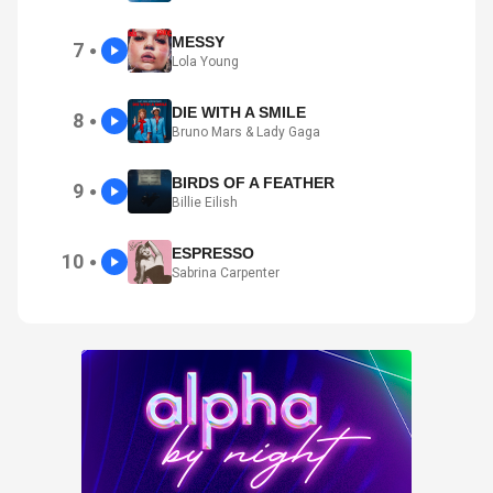
MESSY
7
●
Lola Young
DIE WITH A SMILE
8
●
Bruno Mars & Lady Gaga
BIRDS OF A FEATHER
9
●
Billie Eilish
ESPRESSO
10
●
Sabrina Carpenter