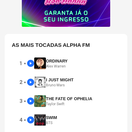
AS MAIS TOCADAS ALPHA FM
ORDINARY
1
●
Alex Warren
I JUST MIGHT
2
●
Bruno Mars
THE FATE OF OPHELIA
3
●
Taylor Swift
SWIM
4
●
BTS