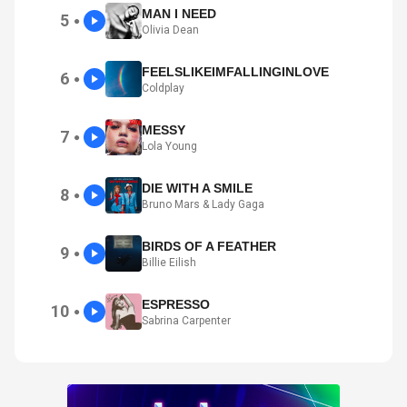
MAN I NEED
5
●
Olivia Dean
FEELSLIKEIMFALLINGINLOVE
6
●
Coldplay
MESSY
7
●
Lola Young
DIE WITH A SMILE
8
●
Bruno Mars & Lady Gaga
BIRDS OF A FEATHER
9
●
Billie Eilish
ESPRESSO
10
●
Sabrina Carpenter