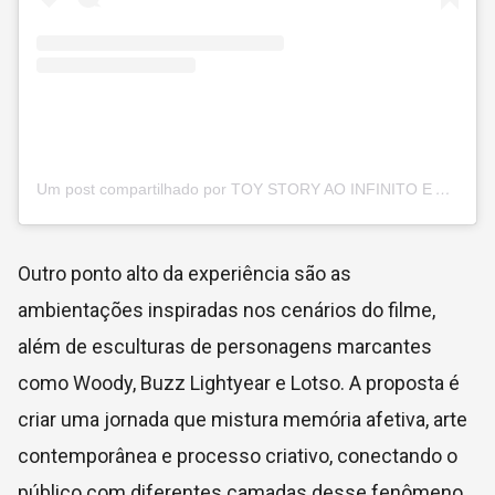
Um post compartilhado por TOY STORY AO INFINITO E ALÉM: A EXPOSIÇÃO (@toystory_exposicao)
Outro ponto alto da experiência são as
ambientações inspiradas nos cenários do filme,
além de esculturas de personagens marcantes
como Woody, Buzz Lightyear e Lotso. A proposta é
criar uma jornada que mistura memória afetiva, arte
contemporânea e processo criativo, conectando o
público com diferentes camadas desse fenômeno