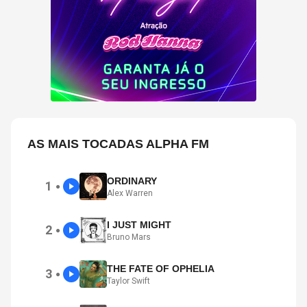
AS MAIS TOCADAS ALPHA FM
ORDINARY
1
●
Alex Warren
I JUST MIGHT
2
●
Bruno Mars
THE FATE OF OPHELIA
3
●
Taylor Swift