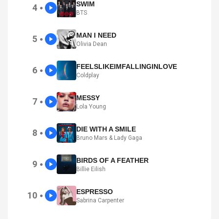
SWIM
4
●
BTS
MAN I NEED
5
●
Olivia Dean
FEELSLIKEIMFALLINGINLOVE
6
●
Coldplay
MESSY
7
●
Lola Young
DIE WITH A SMILE
8
●
Bruno Mars & Lady Gaga
BIRDS OF A FEATHER
9
●
Billie Eilish
ESPRESSO
10
●
Sabrina Carpenter