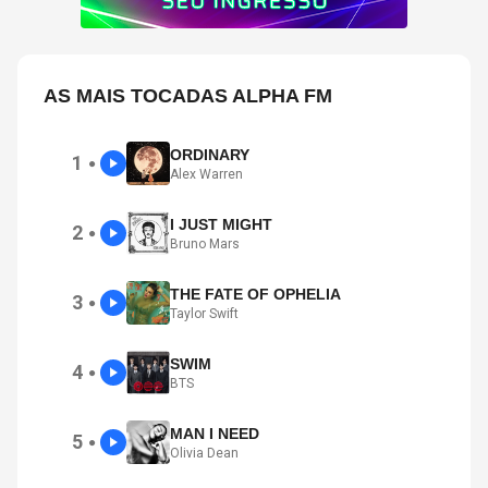
AS MAIS TOCADAS ALPHA FM
ORDINARY
1
●
Alex Warren
I JUST MIGHT
2
●
Bruno Mars
THE FATE OF OPHELIA
3
●
Taylor Swift
SWIM
4
●
BTS
MAN I NEED
5
●
Olivia Dean