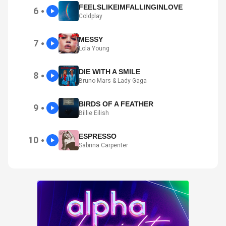
FEELSLIKEIMFALLINGINLOVE
6
●
Coldplay
MESSY
7
●
Lola Young
DIE WITH A SMILE
8
●
Bruno Mars & Lady Gaga
BIRDS OF A FEATHER
9
●
Billie Eilish
ESPRESSO
10
●
Sabrina Carpenter